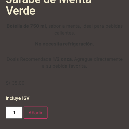
Verde
Botella de 750 ml
, sabor a menta, ideal para bebidas
calientes.
No necesita refrigeración.
Dosis Recomendada
1/2 onza.
Agregue directamente
a su bebida favorita.
S/
35.00
Incluye IGV
Añadir