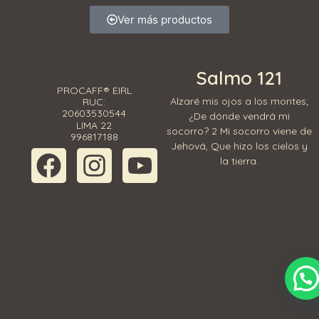
Ver más productos
Salmo 121
PROCAFF® EIRL
Alzaré mis ojos a los montes;
RUC:
20603530544
¿De dónde vendrá mi
LIMA 22
socorro? 2 Mi socorro viene de
996817188
Jehová, Que hizo los cielos y
la tierra.