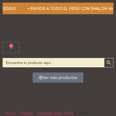
 TU PEDIDO • ENVÍOS A TODO EL PERÚ CON SHALOM
0
Botón
Buscar:
Ver más productos
Inicio
/
Tienda
/
Jarabes para Café
/ Jarabe de