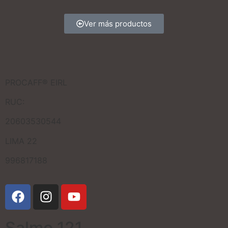
Ver más productos
PROCAFF® EIRL
RUC:
20603530544
LIMA 22
996817188
Salmo 121