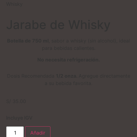
Whisky
Jarabe de Whisky
Botella de 750 ml
, sabor a whisky (sin alcohol), ideal
para bebidas calientes.
No necesita refrigeración.
Dosis Recomendada
1/2 onza.
Agregue directamente
a su bebida favorita.
S/
35.00
Incluye IGV
Añadir