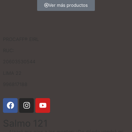
Ver más productos
PROCAFF® EIRL
RUC:
20603530544
LIMA 22
996817188
Salmo 121
Alzaré mis ojos a los montes; ¿De dónde vendrá mi