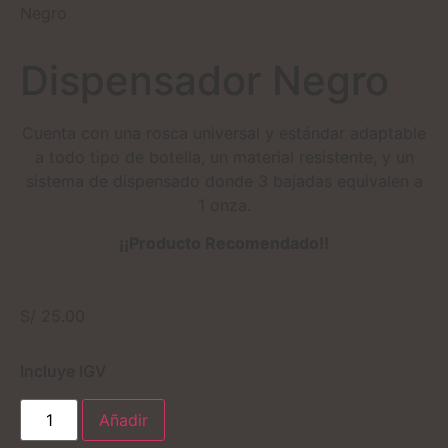
Negro
Dispensador Negro
Cuenta con una rosca universal y estándar adaptable
a todo tipo de botella, un material resistente, y un
sistema de dispensado donde 3 bajadas equivalen a
1 onza.
¡¡Producto Recomendado!!
S/
25.00
Incluye IGV
Añadir