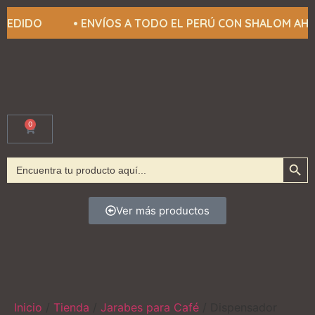
 TU PEDIDO • ENVÍOS A TODO EL PERÚ CON SHALOM
0
Botón
Buscar:
Ver más productos
Inicio
/
Tienda
/
Jarabes para Café
/ Dispensador